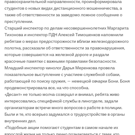
правоохранительной направленности, проинформировала
студентов о новых видах дистанционного мошенничества, а
также об ответственности за заведомо ложное сообщение о
преступлении.
Старший инспектор по делам несовершеннолетних Маргарита
Тихонова и инспектор ПДН Алексей Тимошенков напомнили
ребятам о мерах предосторожности вблизи железнодорожного
полотна, рассказали об ответственности за правонарушения,
которые совершаются на железной дороге и раздали
красочные памятки с важными правилами безопасности.
Младший инспектор-кинолог Дарья Меренкова провела
показательное выступление с участием служебной собаки,
работающей по поиску оружия, — немецкой овчарки Бони. Боня
продемонстрировала все, на что способна.
«Десант» не только молча созерцал и внимал, ребята живо
интересовались спецификой службы в линотделе, задали
организаторам встречи много вопросов о работе в полиции.
Были и те, кто всерьез задумался о трудоустройстве в органы
внутренних дел.
«Подобные акции помогают студентам в самом начале их
взрослой жизни не только лично познакомиться с теми, кто