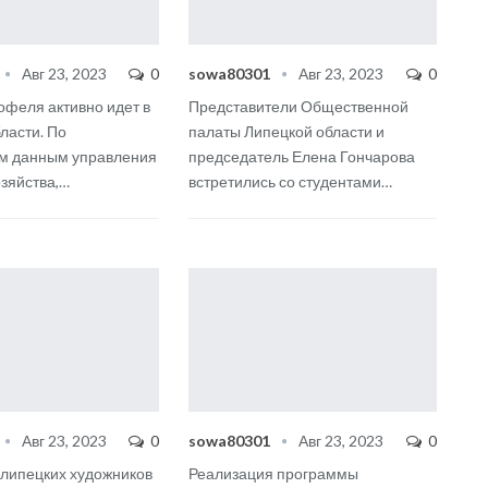
Авг 23, 2023
0
sowa80301
Авг 23, 2023
0
офеля активно идет в
Представители Общественной
ласти. По
палаты Липецкой области и
м данным управления
председатель Елена Гончарова
зяйства,
…
встретились со студентами
…
Авг 23, 2023
0
sowa80301
Авг 23, 2023
0
 липецких художников
Реализация программы