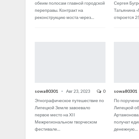
обеим полосам главной городской
Сергея Бугр
переправы. Контракт на
Татьянина «
реконструкцию моста через
…
откроется 25
sowa80301
Авг 23, 2023
0
sowa80301
Этнографическое путешествие по
По поручен
Липецкой Земле завоевало
Липецкой об
первое место на XII
Артамонова 
Межрегиональном творческом
получат ед
фестивале
…
денежную
…