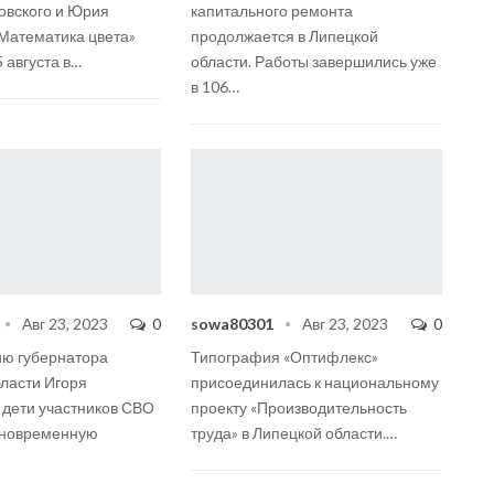
овского и Юрия
капитального ремонта
Математика цвета»
продолжается в Липецкой
 августа в
…
области. Работы завершились уже
в 106
…
Авг 23, 2023
0
sowa80301
Авг 23, 2023
0
ию губернатора
Типография «Оптифлекс»
ласти Игоря
присоединилась к национальному
дети участников СВО
проекту «Производительность
иновременную
труда» в Липецкой области.
…