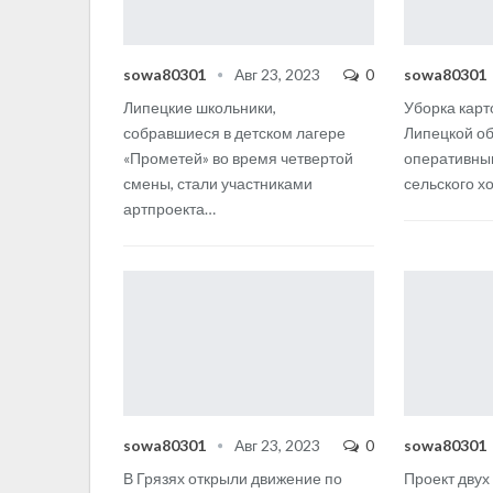
sowa80301
Авг 23, 2023
0
sowa80301
Липецкие школьники,
Уборка карт
собравшиеся в детском лагере
Липецкой об
«Прометей» во время четвертой
оперативны
смены, стали участниками
сельского хо
артпроекта
…
sowa80301
Авг 23, 2023
0
sowa80301
В Грязях открыли движение по
Проект двух