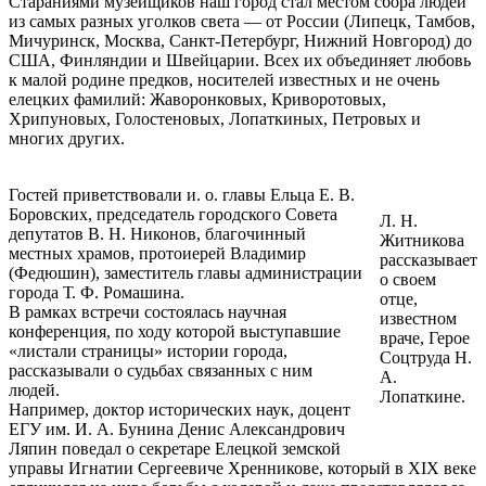
Стараниями музейщиков наш город стал местом сбора людей
из самых разных уголков света — от России (Липецк, Тамбов,
Мичуринск, Москва, Санкт-Петербург, Нижний Новгород) до
США, Финляндии и Швейцарии. Всех их объединяет любовь
к малой родине предков, носителей известных и не очень
елецких фамилий: Жаворонковых, Криворотовых,
Хрипуновых, Голостеновых, Лопаткиных, Петровых и
многих других.
Гостей приветствовали и. о. главы Ельца Е. В.
Боровских, председатель городского Совета
Л. Н.
депутатов В. Н. Никонов, благочинный
Житникова
местных храмов, протоиерей Владимир
рассказывает
(Федюшин), заместитель главы администрации
о своем
города Т. Ф. Ромашина.
отце,
В рамках встречи состоялась научная
известном
конференция, по ходу которой выступавшие
враче, Герое
«листали страницы» истории города,
Соцтруда Н.
рассказывали о судьбах связанных с ним
А.
людей.
Лопаткине.
Например, доктор исторических наук, доцент
ЕГУ им. И. А. Бунина Денис Александрович
Ляпин поведал о секретаре Елецкой земской
управы Игнатии Сергеевиче Хренникове, который в ХIХ веке