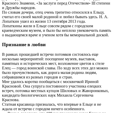
Красного Знамени, «За заслуги перед Отечеством» III степени
и Дружбы народов.
По словам дочери, отец очень трепетно относился к Ельцу,
считал его своей малой родиной и любил бывать здесь. Н. А.
Лопаткин ушел из жизни 13 сентября 2013 года.
Лопаткины жили в Ельце совсем рядом с городским
краеведческим музеем, и было бы неплохо увековечить память
о выдающемся враче и ученом хотя бы мемориальной доской.
Признание в любви
В рамках прошедшей встречи потомков состоялось еще
несколько мероприятий: посещение музеев, выставок,
памятных и исторических мест, возложение цветов к стеле
Елец — город воинской славы. По ходу всех этих дел можно
было прочувствовать, как дорога малая родина людям,
собравшимся из разных городов и стран.
Мне удалось коротко пообщаться с москвичкой Ириной
Красновой. Она супруга постоянного участника елецких
встреч, потомка местных купцов Шиловых и Жаворонковых,
кандидата биологических наук Михаила Сергеевича
Краснова.
Статная красавица призналась, что впервые в Ельце и не
ждала от встречи с городом ничего особенного.