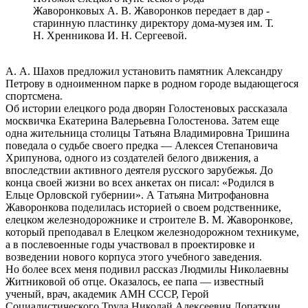
Жаворонковых А. В. Жаворонков передает в дар ­
старинную пластинку директору дома-музея им. Т.
Н. Хренникова И. Н. Сергеевой.
А. А. Шахов предложил установить памятник Александру
Петрову в одноименном парке в родном городе выдающегося
спортсмена.
Об истории елецкого рода дворян Голостеновых рассказала
москвичка Екатерина Валерьевна Голостенова. Затем еще
одна жительница столицы Татьяна Владимировна Тришина
поведала о судьбе своего предка — Алексея Степановича
Хрипунова, одного из создателей белого движения, а
впоследствии активного деятеля русского зарубежья. До
конца своей жизни во всех анкетах он писал: «Родился в
Ельце Орловской губернии». А Татьяна Митрофановна
Жаворонкова поделилась историей о своем родственнике,
елецком железнодорожнике и строителе В. М. Жаворонкове,
который преподавал в Елецком железнодорожном техникуме,
а в послевоенные годы участвовал в проектировке и
возведении нового корпуса этого учебного заведения.
Но более всех меня подивил рассказ Людмилы Николаевны
Житниковой об отце. Оказалось, ее папа — известный
ученый, врач, академик АМН СССР, Герой
Социалистического Труда Николай Алексеевич Лопаткин.