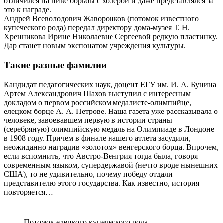
отличился на ниве борьбы с холерой и даже представлялся за
это к награде.
Андрей Всеволодович Жаворонков (потомок известного
купеческого рода) передал директору дома-музея Т. Н.
Хренникова Ирине Николаевне Сергеевой редкую пластинку.
Дар станет новым экспонатом учреждения культуры.
Такие разные фамилии
Кандидат педагогических наук, доцент ЕГУ им. И. А. Бунина
Артем Александрович Шахов выступил с интересным
докладом о первом российском медалисте-олимпийце,
елецком борце А. А. Петрове. Наша газета уже рассказывала о
человеке, завоевавшем первую в истории страны
(серебряную) олимпийскую медаль на Олимпиаде в Лондоне
в 1908 году. Причем в финале нашего атлета засудили,
неожиданно наградив «золотом» венгерского борца. Впрочем,
если вспомнить, что Австро-Венгрия тогда была, говоря
современным языком, супердержавой (нечто вроде нынешних
США), то не удивительно, почему победу отдали
представителю этого государства. Как известно, история
повторяется…
Потомок елецкого купеческого рода