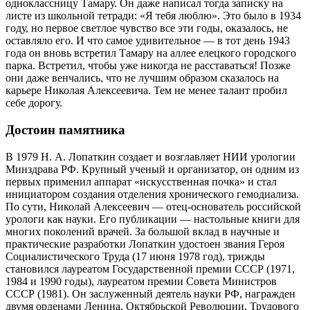
одноклассницу Тамару. Он даже написал тогда записку на
листе из школьной тетради: «Я тебя люблю». Это было в 1934
году, но первое светлое чувство все эти годы, оказалось, не
оставляло его. И что самое удивительное — в тот день 1943
года он вновь встретил Тамару на аллее елецкого городского
парка. Встретил, чтобы уже никогда не расставаться! Позже
они даже венчались, что не лучшим образом сказалось на
карьере Николая Алексеевича. Тем не менее талант пробил
себе дорогу.
Достоин памятника
В 1979 Н. А. Лопаткин создает и возглавляет НИИ урологии
Минздрава РФ. Крупный ученый и организатор, он одним из
первых применил аппарат «искусственная почка» и стал
инициатором создания отделения хронического гемодиализа.
По сути, Николай Алексе­евич — отец-основатель российской
урологи как науки. Его публикации — настольные книги для
многих поколений врачей. За большой вклад в научные и
практические разработки Лопаткин удостоен звания Героя
Социалистического Труда (17 июня 1978 год), трижды
становился лауреатом Государственной премии СССР (1971,
1984 и 1990 годы), лауреатом премии Совета Министров
СССР (1981). Он заслуженный деятель науки РФ, награжден
двумя орденами Ленина, Октябрьской Революции, Трудового