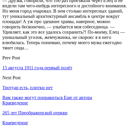
— Друзья, говорили, что 100 раз проезжали через Елец и не
видели там чего-нибудь интересного и достойного внимания.
Но меня город очаровал. В нем столько интересных зданий,
тут уникальный архитектурный ансамбль в центре вокруг
площади! А уж про здешние храмы, наверное, можно
говорить бесконечно, — улыбается моя собеседница. —
Удивляет, как это все удалось сохранить?! По-моему, Елец —
уникальный уголок, жемчужинка, не скорою: я в него
влюбилась. Теперь понимаю, почему моего мужа ежегодно
тянет сюда…
Prev Post
15 августа 1911 года первый полёт
Next Post
Тротуар есть, плитки нет
Вам также могут понравиться
Еще от автора
Краеведение
265 лет Преображенской церкви
Краеведение