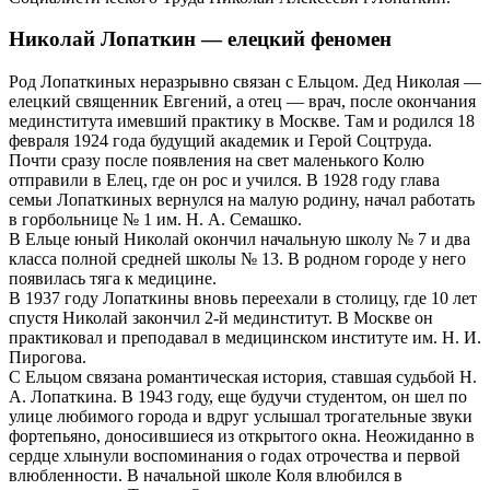
Николай Лопаткин — елецкий феномен
Род Лопаткиных неразрывно связан с Ельцом. Дед Николая —
елецкий священник Евгений, а отец — врач, после окончания
мединститута имевший практику в Москве. Там и родился 18
февраля 1924 года будущий академик и Герой Соцтруда.
Почти сразу после появления на свет маленького Колю
отправили в Елец, где он рос и учился. В 1928 году глава
семьи Лопаткиных вернулся на малую родину, начал работать
в горбольнице № 1 им. Н. А. Семашко.
В Ельце юный Николай окончил начальную школу № 7 и два
класса полной средней школы № 13. В родном городе у него
появилась тяга к медицине.
В 1937 году Лопаткины вновь переехали в столицу, где 10 лет
спустя Николай закончил 2-й мединститут. В Москве он
практиковал и преподавал в медицинском институте им. Н. И.
Пирогова.
С Ельцом связана романтическая история, ставшая судьбой Н.
А. Лопаткина. В 1943 году, еще будучи студентом, он шел по
улице любимого города и вдруг услышал трогательные звуки
фортепьяно, доносившиеся из открытого окна. Неожиданно в
сердце хлынули воспоминания о годах отрочества и первой
влюбленности. В начальной школе Коля влюбился в