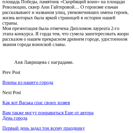
площадь Победы, памятник «Скорбящий воин» на площади
Революции, сквер Ани Гайтеровой… О героизме ельчан
рассказывают и названия улиц, увековечивших имена героев,
жизнь которых была яркой страницей в истории нашей
страны.
Моя презентация была отмечена Дипломом лауреата 2-го
этапа конкурса. Я горда тем, что сумела заинтересовать жюри
рассказом о нашем прекрасном древнем городе, удостоенном
звания города воинской славы.
Аня Лаврищева с наградами.
Prev Post
Воины из нашего города
Next Post
Как кот Васька спас своих хозяев
Вам также могут понравиться
Еще от автора
День города
Первый день задал тон всему празднику