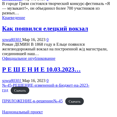
В городе Грязи состоялся творческий конкурс-фестиваль «Я
— музыкант!», он объединил более 700 участников из
разных
…
Краеведение
Как появился елецкий вокзал
sowa80301
Мар 16, 2023
0
Роман ДЕМИН
В 1868 году в Ельце появился
железнодорожный вокзал на построенной ж/д магистрали,
соединившей наш
…
Официальное опубликование
Р Е Ш Е Н И Е 10.03.2023…
sowa80301
Мар 16, 2023
0
№-45-РЕШЕНИЕ-изменений-в-Бюджет-на-2023-
год
Скачать
ПРИЛОЖЕНИЕ-к-решению№-45
Скачать
Национальный проект