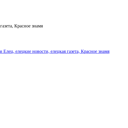
газета, Красное знамя
и Елец, елецкие новости, елецкая газета, Красное знамя