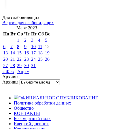
Для слабовидящих
Версия для слабовидящих
Март 2023
Пн
Вт
Ср
Чт
Пт
Сб
Вс
1
2
3
4
5
6
7
8
9
10
11
12
13
14
15
16
17
18
19
20
21
22
23
24
25
26
27
28
29
30
31
« Фев
Апр »
Архивы
Архивы
ОФИЦИАЛЬНОЕ ОПУБЛИКОВАНИЕ
Политика обработки данных
Общество
КОНТАКТЫ
Бессмертный полк
Елецкий дневник
Как это сделано