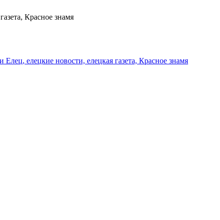
газета, Красное знамя
и Елец, елецкие новости, елецкая газета, Красное знамя