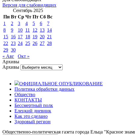
Версия для слабовидящих
Сентябрь 2025
Пн
Вт
Ср
Чт
Пт
Сб
Вс
1
2
3
4
5
6
7
8
9
10
11
12
13
14
15
16
17
18
19
20
21
22
23
24
25
26
27
28
29
30
« Авг
Окт »
Архивы
Архивы
ОФИЦИАЛЬНОЕ ОПУБЛИКОВАНИЕ
Политика обработки данных
Общество
КОНТАКТЫ
Бессмертный полк
Елецкий дневник
Как это сделано
Здоровый регион
Общественно-политическая газета города Ельца "Красное знамя".