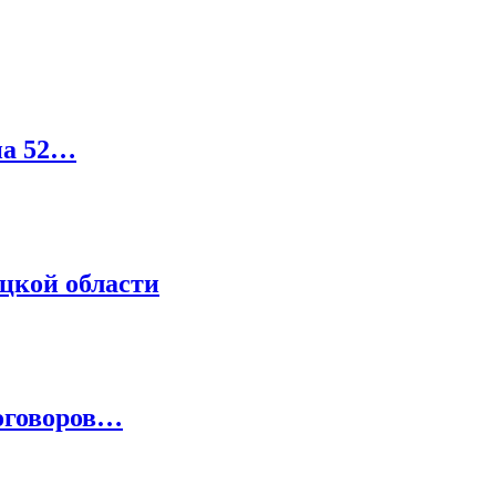
на 52…
цкой области
договоров…