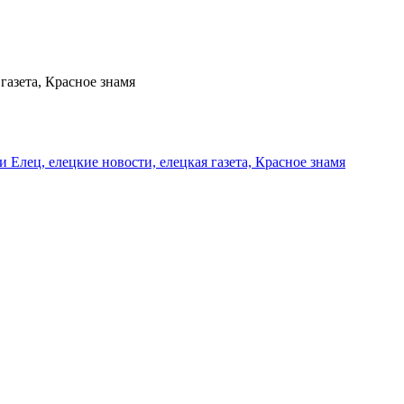
газета, Красное знамя
и Елец, елецкие новости, елецкая газета, Красное знамя