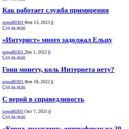
Как работает служба примирения
sowa80301
Фев 13, 2023
0
Суд да дело
«Интурист» много задолжал Ельцу
sowa80301
Дек 1, 2022
0
Суд да дело
Гони монету, коль Интернета нету?
sowa80301
Фев 18, 2022
0
Суд да дело
С верой в справедливость
sowa80301
Окт 7, 2021
0
Суд да дело
«Ковид-диссидент» оштрафован на 30