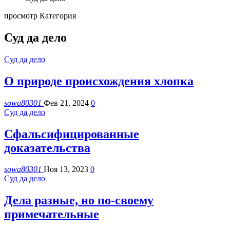
просмотр Категория
Суд да дело
Суд да дело
О природе происхождения хлопка
sowa80301
Фев 21, 2024
0
Суд да дело
Сфальсифи­цированные
доказательства
sowa80301
Ноя 13, 2023
0
Суд да дело
Дела разные, но по-своему
примечательные